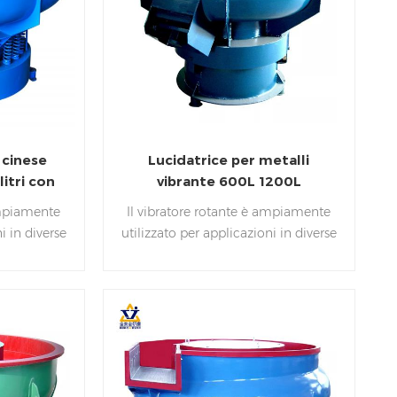
 cinese
Lucidatrice per metalli
itri con
vibrante 600L 1200L
ampiamente
Il vibratore rotante è ampiamente
i in diverse
utilizzato per applicazioni in diverse
eriali tra
dimensioni, forme e materiali tra
ceramica,
cui metallo, plastica, ceramica,
gno. Può
pietra di gomma e legno. Può
bavatura, la
essere utilizzato per la sbavatura, la
le, la
molatura superficiale, la
leazione, la
disincrostazione, la disoleazione, la
a lucidatura
pulizia, la raggiatura e la lucidatura