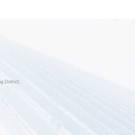
e di lavoro.
dopo la lucidatura
iona
ò essere
allazione e
nienti.
6
g District,