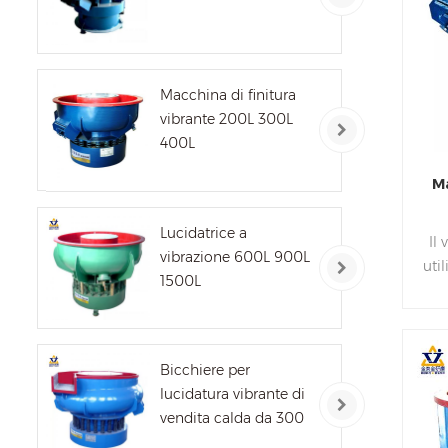
di
ma
f
Macchina di finitura
bar
vibrante 200L 300L
vi
400L
luc
Ma
r
Lucidatrice a
Il
fin
vibrazione 600L 900L
uti
1500L
di
lu
c
ess
Bicchiere per
lucidatura vibrante di
dis
vendita calda da 300
pul
litri