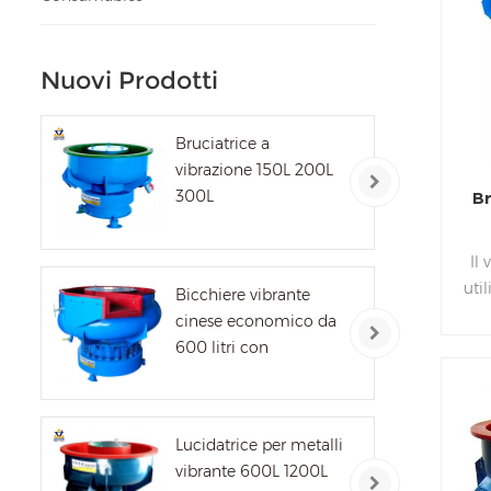
Nuovi Prodotti
Bruciatrice a
vibrazione 150L 200L
300L
Br
Il
uti
Bicchiere vibrante
di
cinese economico da
c
600 litri con
separatore
ess
Lucidatrice per metalli
dis
vibrante 600L 1200L
pul