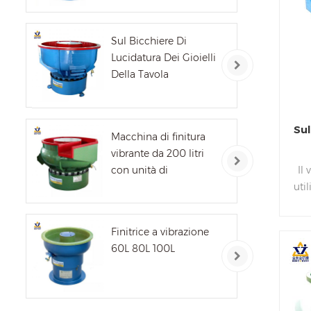
di
ma
f
Sul Bicchiere Di
Lucidatura Dei Gioielli
bar
Della Tavola
vi
luc
Sul
Macchina di finitura
r
vibrante da 200 litri
con unità di
Il
fin
separazione
uti
di
lu
c
Finitrice a vibrazione
60L 80L 100L
ess
dis
pul