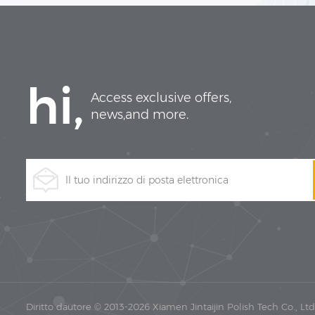
hi,
Access exclusive offers,
news,and more.
Diritto dautore © 2013-2026 Xiamen Jintaijin Polish Tech Co., Ltd. Tu