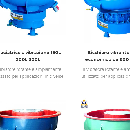
uciatrice a vibrazione 150L
Bicchiere vibrante
200L 300L
economico da 600 l
separatore
 vibratore rotante è ampiamente
Il vibratore rotante è 
lizzato per applicazioni in diverse
utilizzato per applicazion
mensioni, forme e materiali tra
dimensioni, forme e mat
ui metallo, plastica, ceramica,
cui metallo, plastica, 
pietra di gomma e legno. Può
pietra di gomma e le
ere utilizzato per la sbavatura, la
essere utilizzato per la s
molatura superficiale, la
molatura superficia
incrostazione, la disoleazione, la
disincrostazione, la diso
izia, la raggiatura e la lucidatura
pulizia, la raggiatura e l