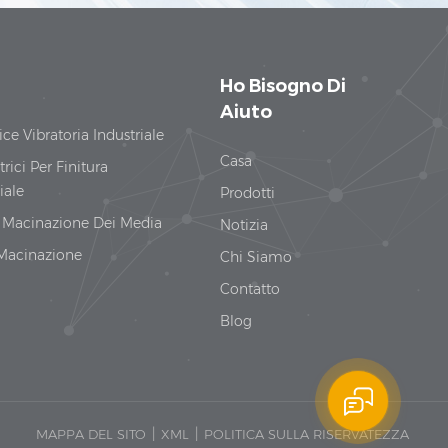
Ho Bisogno Di
Aiuto
ice Vibratoria Industriale
Casa
trici Per Finitura
iale
Prodotti
i Macinazione Dei Media
Notizia
 Macinazione
Chi Siamo
Contatto
Blog
|
|
MAPPA DEL SITO
XML
POLITICA SULLA RISERVATEZZA