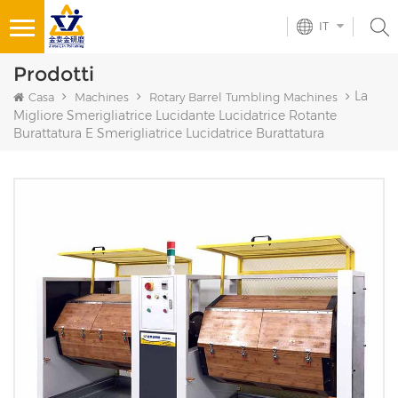
IT
Prodotti
La
Casa
Machines
Rotary Barrel Tumbling Machines
Migliore Smerigliatrice Lucidante Lucidatrice Rotante
Burattatura E Smerigliatrice Lucidatrice Burattatura