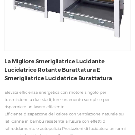
La Migliore Smerigliatrice Lucidante
Lucidatrice Rotante Burattatura E
Smerigliatrice Lucidatrice Burattatura
Elevata efficienza energetica con motore singolo per
trasmissione a due stadi, funzionamento semplice per
risparmiare un lavoro efficiente
Efficiente dissipazione del calore con ventilazione naturale sui
lati Canna in bambù resistente all'usura con effetti di
raffreddamento e autopulizia Prestazioni di lucidatura uniformi