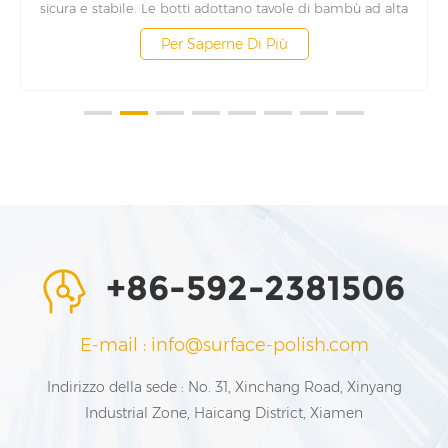
a
internazionali Canna di bambù ad alta densità resistente
ne
all'usura e allo strappo, rispettosa dell'ambiente e che
Per Saperne Di Più
dissipa il calore Funzionamento di controllo elettrico sicuro
e conveniente Trasmissione stabile e prestazioni eccellenti
con parti di macchine standardizzate
l
re
e
+86-592-2381506
E-mail : info@surface-polish.com
Indirizzo della sede : No. 31, Xinchang Road, Xinyang
Industrial Zone, Haicang District, Xiamen