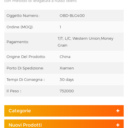
con metodo di levigatura a flusso libero.
Oggetto Numero.:
OBD-BLG400
Ordine (MOQ):
1
T/T, L/C, Western Union,Money
Pagamento:
Grain
Origine Del Prodotto:
China
Porto Di Spedizione:
Xiamen
Tempi Di Consegna：
30 days
Il Peso：
732000
Categorie
Nuovi Prodotti