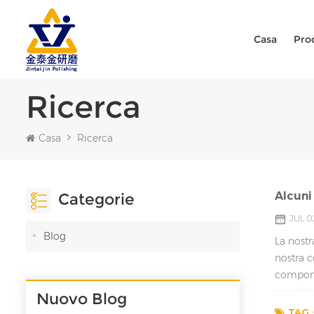
Casa
Pro
Ricerca
Casa
Ricerca
Alcuni
Categorie
JUL 0
Blog
La nostr
nostra c
componen
Nuovo Blog
TAG :