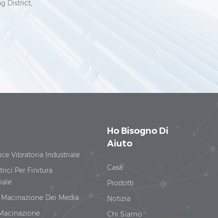
g District,
Ho Bisogno Di
Aiuto
ice Vibratoria Industriale
Casa
trici Per Finitura
iale
Prodotti
i Macinazione Dei Media
Notizia
 Macinazione
Chi Siamo