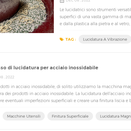
DEC 08 , 2022
Le lucidatrici sono strumenti versatil
superfici di una vasta gamma di mate
e dalla plastica alla pietra e al vetro
l'aspetto e la durata di una varietà
settori....
TAG :
Lucidatura A Vibrazione
so di lucidatura per acciaio inossidabile
8 , 2022
odotti in acciaio inossidabile, di solito utilizziamo la macchina
ra dei prodotti in acciaio inossidabile. La lucidatura dell'acciaio in
e eventuali imperfezioni superficiali e creare una finitura liscia e b
Macchine Utensili
Finitura Superficiale
Lucidatura Magn