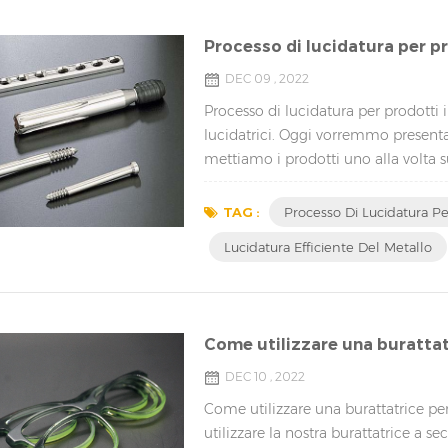
Processo di lucidatura per pr
DEC 09 , 2022
Processo di lucidatura per prodotti i
lucidatrici. Oggi vorremmo presentar
mettiamo i prodotti uno alla volta su
graffi durante il processo. C'è un se
suonerà se il...
TAG :
Processo Di Lucidatura Per
Lucidatura Efficiente Del Metallo
Come utilizzare una burattat
DEC 10 , 2022
Come utilizzare una burattatrice pe
utilizzare la nostra burattatrice a 