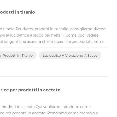
odotti in titanio
n titanio Per diversi prodotti in metallo, consigliamo diverse
vi la lucidatrice a secco per metalli. Come puoi vedere,
l rango, il che assicura che la superficie dei prodotti non si
nsore di sicurezza all'interno della macchina, l'allarme
 Prodotti In Titanio
Lucidatrice A Vibrazione A Secco
rice per prodotti in acetato
r prodotti in acetato Qui vogliamo introdurre come
secco per prodotti in acetato. Prendiamo come esempio gli