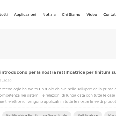
dotti
Applicazioni
Notizia
Chi Siamo
Video
Contat
 introducono per la nostra rettificatrice per finitura s
2 , 2020
a tecnologia ha svolto un ruolo chiave nello sviluppo della prim
ompetenza nei sistemi, le relazioni di lunga data con tutte le case
ti elettronici vengono applicati in tutte le nostre linee di prodotti
Rettificatrice Per Finitura Superficiale
Rettificatrice
Macc