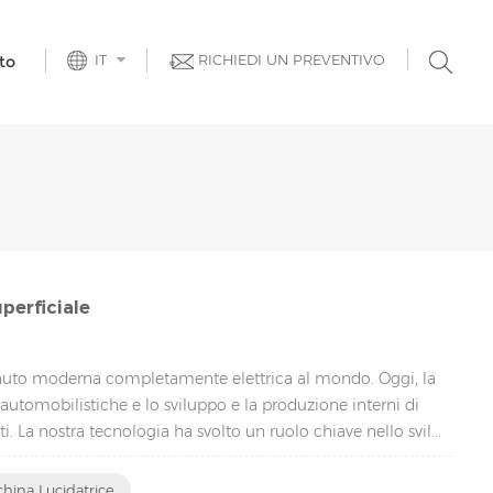
IT
RICHIEDI UN PREVENTIVO
to
uperficiale
a auto moderna completamente elettrica al mondo. Oggi, la
 automobilistiche e lo sviluppo e la produzione interni di
. La nostra tecnologia ha svolto un ruolo chiave nello svil...
hina Lucidatrice