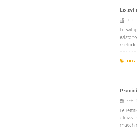
Lo svi
DEC 3
Lo svilu
esistono
metodi i
TAG :
Precisi
FEB 15
Le retti
utilizza
macchine
pezz...