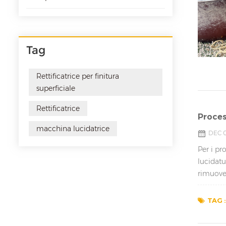
Tag
Rettificatrice per finitura
superficiale
Rettificatrice
Proces
macchina lucidatrice
DEC 0
Per i pr
lucidatu
rimuover
TAG :