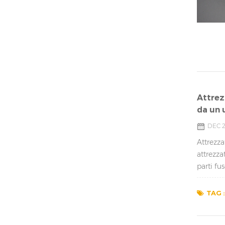
Attrez
da un 
DEC 2
Attrezza
attrezza
parti fu
TAG :