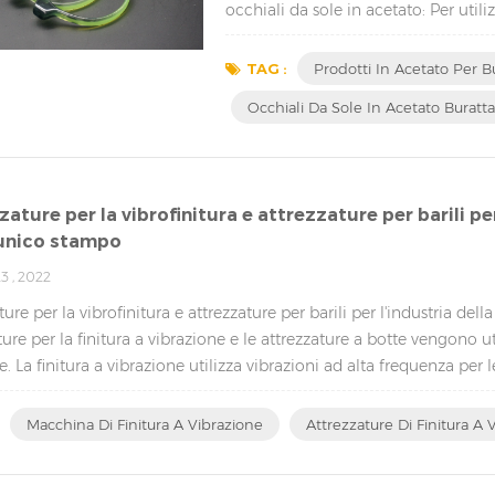
occhiali da sole in acetato: Per utili
questi passaggi: In primo luogo, assi
funzionamento. In s...
TAG :
Prodotti In Acetato Per B
Occhiali Da Sole In Acetato Buratt
zature per la vibrofinitura e attrezzature per barili pe
unico stampo
3 , 2022
ture per la vibrofinitura e attrezzature per barili per l'industria 
ture per la finitura a vibrazione e le attrezzature a botte vengono util
se. La finitura a vibrazione utilizza vibrazioni ad alta frequenza per l
Macchina Di Finitura A Vibrazione
Attrezzature Di Finitura A 