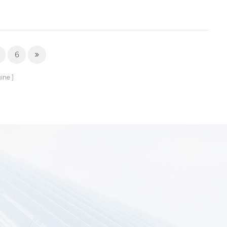
6
ine
6