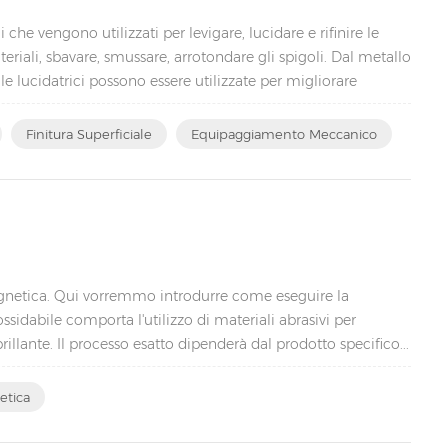
i che vengono utilizzati per levigare, lucidare e rifinire le
riali, sbavare, smussare, arrotondare gli spigoli. Dal metallo
, le lucidatrici possono essere utilizzate per migliorare
 di materiali, rendendole uno strumento essenziale in molti
Finitura Superficiale
Equipaggiamento Meccanico
 magnetica. Qui vorremmo introdurre come eseguire la
ossidabile comporta l'utilizzo di materiali abrasivi per
rillante. Il processo esatto dipenderà dal prodotto specifico...
etica