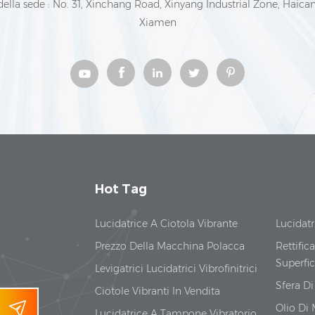
della sede : No. 31, Xinchang Road, Xinyang Industrial Zone, Haican
Xiamen
Hot Tag
Lucidatrice A Ciotola Vibrante
Lucidatr
Prezzo Della Macchina Polacca
Rettifica
Superfic
Levigatrici Lucidatrici Vibrofinitrici
Sfera D
Ciotole Vibranti In Vendita
Olio Di
Lucidatrice A Tampone Vibratorio