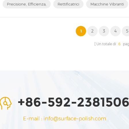
Precisione, Efficienza,
Rettificatrici
Macchine Vibranti
1
2
3
4
5
Un totale di
6
pag
+86-592-238150
E-mail : info@surface-polish.com