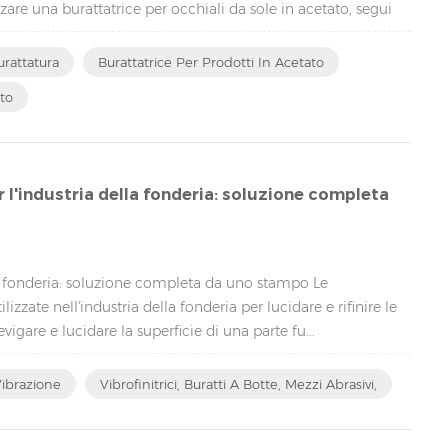
zzare una burattatrice per occhiali da sole in acetato, segui
curarsi che la burattatrice sia pulita e in buone condizioni di
urattatura
Burattatrice Per Prodotti In Acetato
ato
r l'industria della fonderia: soluzione completa
della fonderia: soluzione completa da uno stampo Le
izzate nell'industria della fonderia per lucidare e rifinire le
evigare e lucidare la superficie di una parte fu...
Vibrazione
Vibrofinitrici, Buratti A Botte, Mezzi Abrasivi,