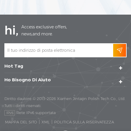
hi,
Access exclusive offers,
news,and more.
Hot Tag
Ho Bisogno Di Aiuto
Diritto dautore © 2013-2026 Xiamen Jintaijin Polish Tech Co., Ltd.
Tutti i diritti riservati.
Rete IPv6 supportata
|
|
MAPPA DEL SITO
XML
POLITICA SULLA RISERVATEZZA