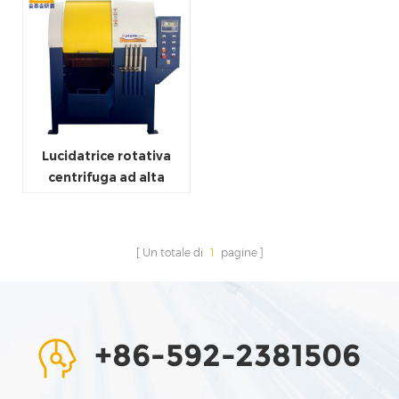
Lucidatrice rotativa
centrifuga ad alta
velocità per sbavatura e
levigatrice
Un totale di
1
pagine
+86-592-2381506