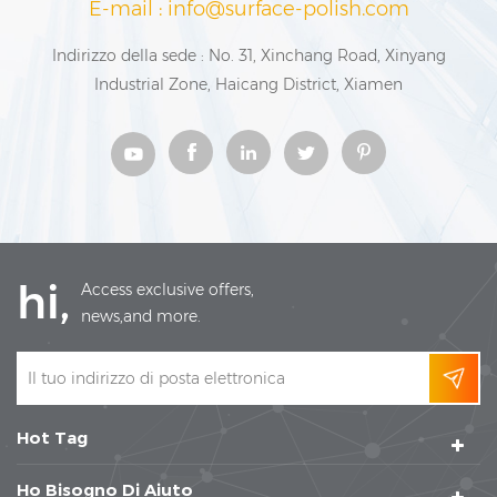
E-mail : info@surface-polish.com
Indirizzo della sede : No. 31, Xinchang Road, Xinyang
Industrial Zone, Haicang District, Xiamen
hi,
Access exclusive offers,
news,and more.
Hot Tag
Ho Bisogno Di Aiuto