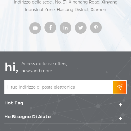
Indirizzo della sede : No. 31, Xinchang Road, Xinyang
Industrial Zone, Haicang District, Xiamen
hi,
Access exclusive offers,
news,and more.
Hot Tag
Ho Bisogno Di Aiuto