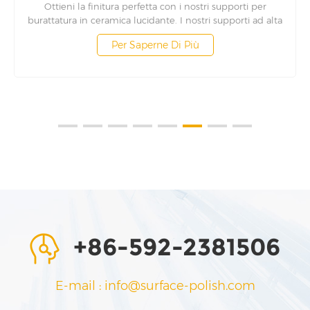
Ottieni la finitura perfetta con i nostri supporti per
burattatura in ceramica lucidante. I nostri supporti ad alta
densità e multiforme offrono una resistenza all'usura
Per Saperne Di Più
duratura e finiture superficiali uniformi nei processi di
finitura di massa. Queste soluzioni di finitura forniscono lo
strumento ideale per la lucidatura e la sbavatura di parti in
qualsiasi settore, dall'automotive all'aerospaziale. Affidati ai
nostri supporti affidabili ed efficaci per portare il tuo
processo di finitura a un livello superiore.
+86-592-2381506
E-mail : info@surface-polish.com